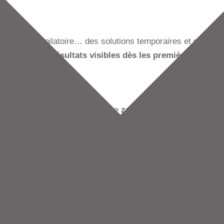
e, crème dépilatoire… des solutions temporaires et souvent
rps, avec des
résultats visibles dès les premières séance
mandés, et pour cause : c’est une
zone étendue
souvent sujet
ablement
, sans tracas.
IAL
ie, désincruste et hydrate la peau en profondeur. En une seul