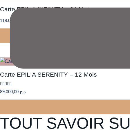
Carte EPILIA INFINITY – 24 Mois
119.000,00
د.ج
Carte EPILIA SERENITY – 12 Mois
Note
5.00
89.000,00
د.ج
sur 5
TOUT SAVOIR SU