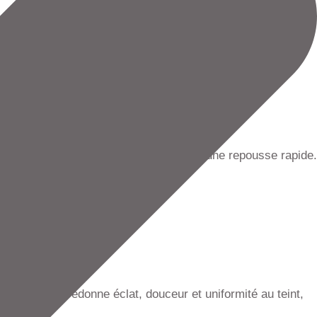
 irritantes. Chez
EPILIA
, nous vous proposons
s
et une prise en charge professionnelle.
te aux poils incarnés, à l’irritation et à une repousse rapide.
e séance, il redonne éclat, douceur et uniformité au teint,