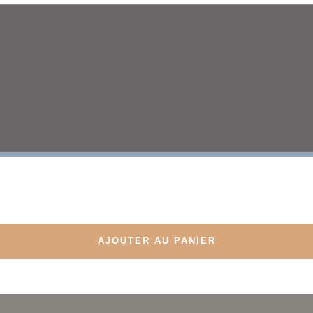
mencez votre parcours vers une peau douce, nette et sans 
ILATION LASER AVEC 
AJOUTER AU PANIER