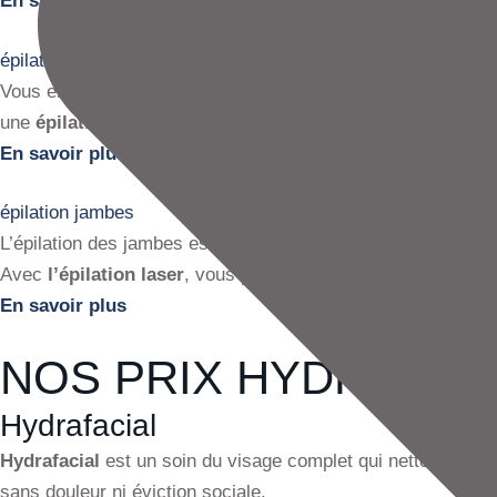
En savoir plus
épilation corps
Vous en avez assez de vous épiler sans cesse ? Rasoir, cir
une
épilation définitive au laser
de toutes les zones du co
En savoir plus
épilation jambes
L’épilation des jambes est l’un des traitements les plus de
Avec
l’épilation laser
, vous profitez de
jambes lisses dur
En savoir plus
NOS PRIX HYDRAFAC
Hydrafacial
Hydrafacial
est un soin du visage complet qui nettoie, exfol
sans douleur ni éviction sociale.