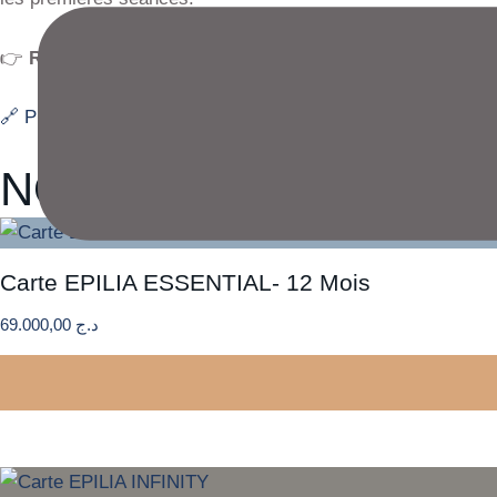
👉
Réservez votre séance dès maintenant en ligne
et com
🔗 Prenez rendez-vous ici
NOS PRIX POUR L'ÉP
Carte EPILIA ESSENTIAL- 12 Mois
69.000,00
د.ج