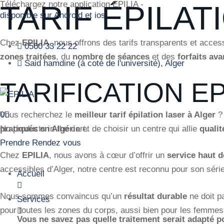
Téléchargez notre application EPILIA -
TARIF ÉPILAT
disponible sur Android et ios
Chez
EPILIA
, nous offrons des tarifs transparents et acces
0560 33 22 22
zones traitées
, du
nombre de séances
et des
forfaits av
Said hamdine (à coté de l'université), Alger
TARIFICATION EP
Vous recherchez le
meilleur tarif épilation laser à Alger
? 
0
pratiqués en Algérie
et de choisir un centre qui allie
qualit
No products in the cart.
Prendre Rendez vous
Chez
EPILIA
, nous avons à cœur d’offrir un
service haut 
accessibles d’Alger, notre centre est reconnu pour son séri
Accueil
Nous sommes convaincus qu’un
résultat durable
ne doit p
Services
pour toutes les zones du corps, aussi bien pour les femme
Vous ne savez pas quelle traitement serait adapté 