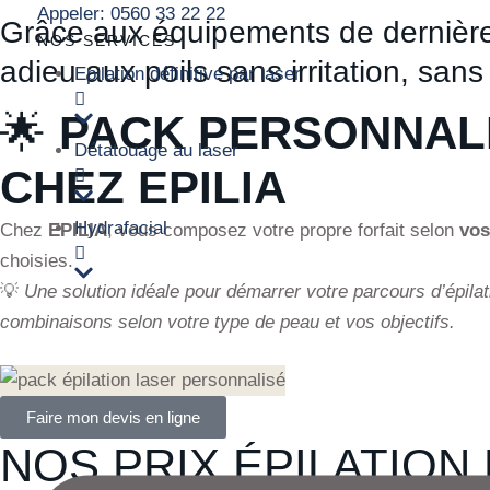
Appeler: 0560 33 22 22
Grâce aux équipements de dernières
NOS SERVICES
adieu aux poils sans irritation, sa
Epilation définitive par laser
🌟
PACK PERSONNALI
Détatouage au laser
CHEZ EPILIA
Hydrafacial
Chez
EPILIA
, vous composez votre propre forfait selon
vos
choisies.
💡
Une solution idéale pour démarrer votre parcours d’épilat
combinaisons selon votre type de peau et vos objectifs.
Faire mon devis en ligne
NOS PRIX ÉPILATION 