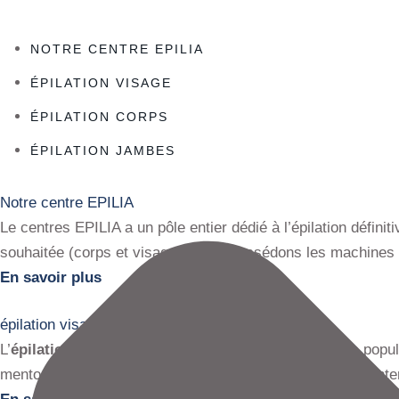
NOTRE CENTRE EPILIA
ÉPILATION VISAGE
ÉPILATION CORPS
ÉPILATION JAMBES
Notre centre EPILIA
Le centres EPILIA a un pôle entier dédié à l’épilation défin
souhaitée (corps et visage). Nous possédons les machines p
En savoir plus
épilation visage
L’
épilation du visage
est une solution de plus en plus popu
menton, des joues, de la lèvre supérieure ou de la zone inter