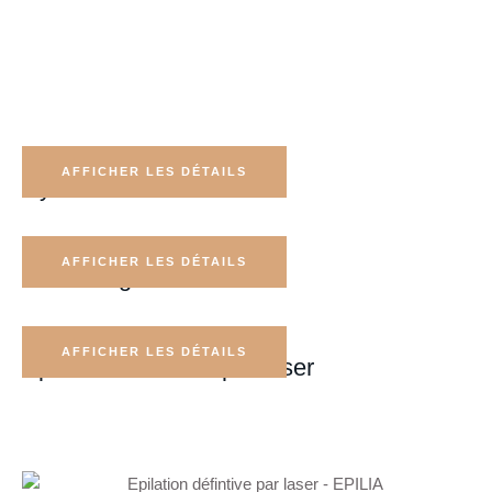
Soins esthétique
AFFICHER LES DÉTAILS
Hydrafacial
Détatouage par laser
AFFICHER LES DÉTAILS
Détatouage au laser
Epilation définitive par laser
AFFICHER LES DÉTAILS
Epilation définitive par laser