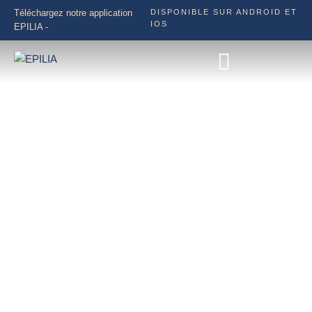
Téléchargez notre application
DISPONIBLE SUR ANDROID ET
IOS
EPILIA -
NOS SERVICES
Chez EPILIA, nous mettons à votre disposition une expertise
médicale de pointe et des technologies avancées pour
répondre à vos besoins en épilation définitive et soins
esthétique en toute sécurité. Notre équipe de spécialistes vous
accompagne avec des soins personnalisés, adaptés à votre
type de peau et à vos objectifs beauté.